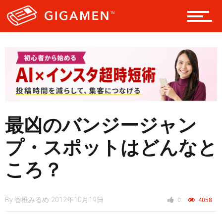
レジャー
ヘルス・健康
スタイル
最凶のバンジージャン
プ・スポットはどんなと
仮想通貨
ころ？
スマートフォン
By
香椎みるめ
2012年10月19日
0
4058