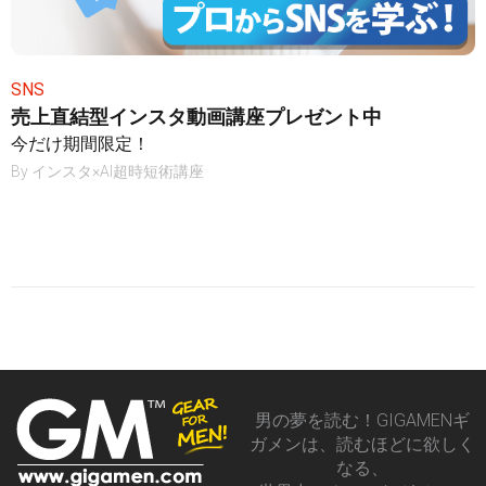
SNS
売上直結型インスタ動画講座プレゼント中
今だけ期間限定！
By
インスタ×AI超時短術講座
男の夢を読む！GIGAMENギ
ガメンは、読むほどに欲しく
なる、