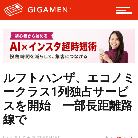
レジャー
ヘルス・健康
スタイル
ルフトハンザ、エコノミ
ークラス1列独占サービ
仮想通貨
スを開始 一部長距離路
線で
スマートフォン