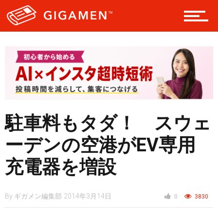
レジャー
ヘルス・健康
駐車料もタダ！ スウェ
スタイル
ーデンの空港がEV専用
仮想通貨
充電器を増設
By
ギガメン編集部
2014年3月14日
0
3830
スマートフォン