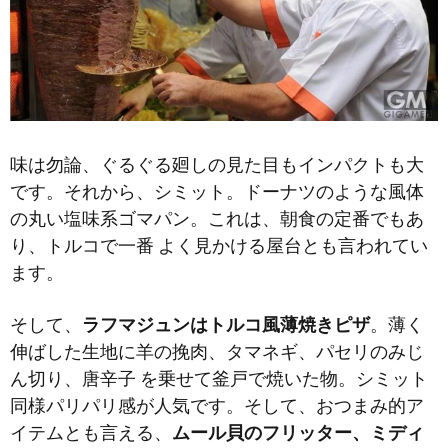
味は勿論、ぐるぐる廻しの見た目もインパクトも大
です。それから、シミット。ドーナツのような風体
の丸い塩味系ゴマパン。これは、朝食の定番でもあ
り、トルコで一番 よく見かける屋台とも言われてい
ます。
そして、
ラフマジュンはトルコ風薄焼きピザ
。薄く
伸ばした生地に羊の挽肉、タマネギ、パセリのみじ
ん切り、唐辛子 を乗せて釜戸で焼いた物。シミット
同様パリパリ感が人気です。そして、おつまみ的ア
イテムとも言える、
ムール貝のフリッター、ミディ