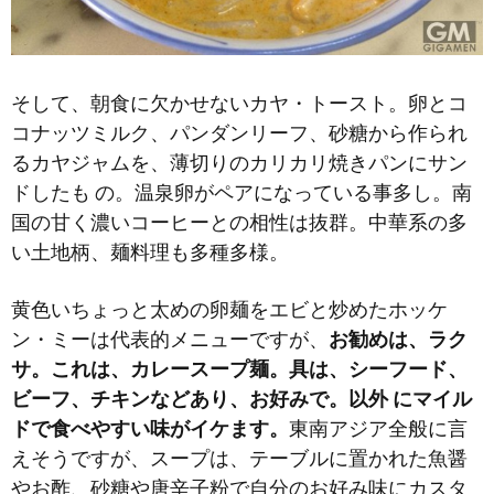
そして、朝食に欠かせないカヤ・トースト。卵とコ
コナッツミルク、パンダンリーフ、砂糖から作られ
るカヤジャムを、薄切りのカリカリ焼きパンにサン
ドしたも の。温泉卵がペアになっている事多し。南
国の甘く濃いコーヒーとの相性は抜群。中華系の多
い土地柄、麺料理も多種多様。
黄色いちょっと太めの卵麺をエビと炒めたホッケ
ン・ミーは代表的メニューですが、
お勧めは、ラク
サ。これは、カレースープ麺。具は、シーフード、
ビーフ、チキンなどあり、お好みで。以外 にマイル
ドで食べやすい味がイケます。
東南アジア全般に言
えそうですが、スープは、テーブルに置かれた魚醤
やお酢、砂糖や唐辛子粉で自分のお好み味にカスタ