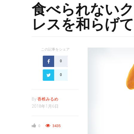
食べられない
レスを和らげて
この記事をシェア
0
0
By
香椎みるめ
2018年1月6日
0
3435