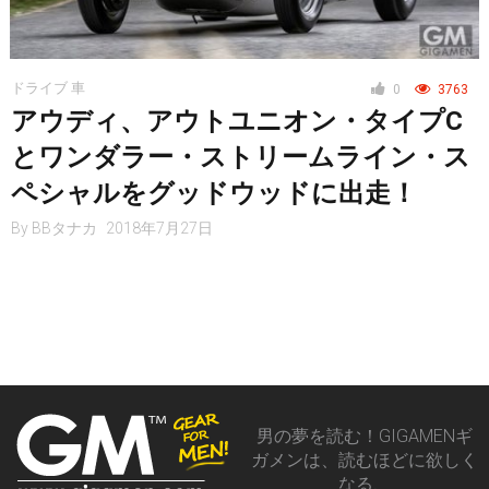
レジャー
ドライブ 車
0
3763
ヘルス・健康
アウディ、アウトユニオン・タイプC
とワンダラー・ストリームライン・ス
ペシャルをグッドウッドに出走！
スタイル
By
BBタナカ
2018年7月27日
仮想通貨
スマートフォン
男の夢を読む！GIGAMENギ
ガメンは、読むほどに欲しく
なる、