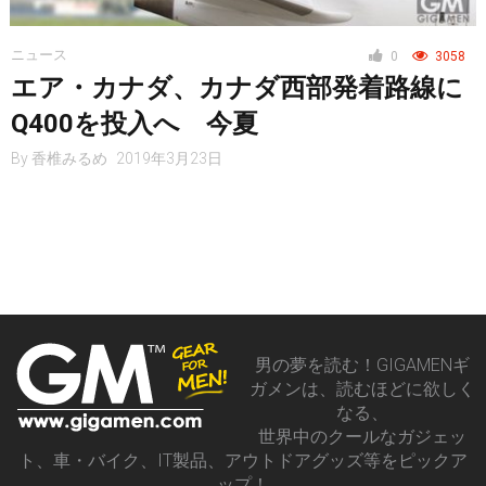
レジャー
ニュース
0
3058
エア・カナダ、カナダ西部発着路線に
ヘルス・健康
Q400を投入へ 今夏
By
香椎みるめ
2019年3月23日
スタイル
仮想通貨
男の夢を読む！GIGAMENギ
ガメンは、読むほどに欲しく
スマートフォン
なる、
世界中のクールなガジェッ
ト、車・バイク、IT製品、アウトドアグッズ等をピックア
ップ！