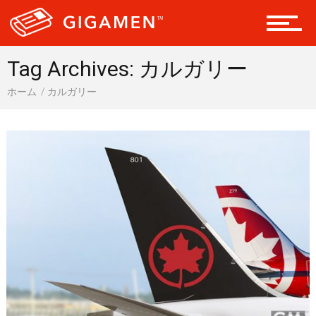
会員になる
Tag Archives: カルガリー
ホーム
カルガリー
ドライブ 車
ギア
テック