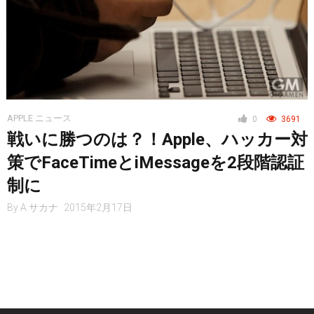
APPLE ニュース
0
3691
戦いに勝つのは？！Apple、ハッカー対
策でFaceTimeとiMessageを2段階認証
制に
By
A.サカナ
2015年2月17日