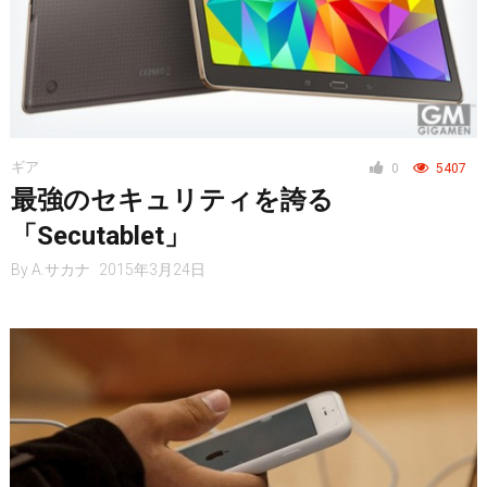
ギア
0
5407
最強のセキュリティを誇る
「Secutablet」
By
A.サカナ
2015年3月24日