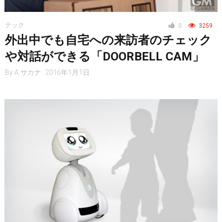
テック
0
3259
外出中でも自宅への来訪者のチェック
仮想通貨
や対話ができる「DOORBELL CAM」
By
A.サカナ
2016年1月1日
スマートフォン
ニュース