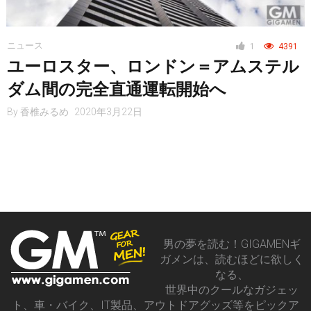
ニュース
1
4391
ユーロスター、ロンドン＝アムステル
ダム間の完全直通運転開始へ
By
香椎みるめ
2020年3月22日
男の夢を読む！GIGAMENギ
ガメンは、読むほどに欲しく
なる、
世界中のクールなガジェッ
ト、車・バイク、IT製品、アウトドアグッズ等をピックア