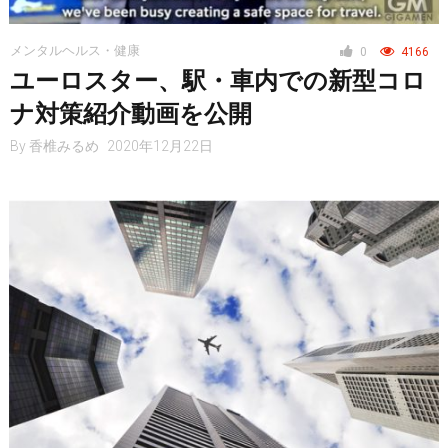
メンタルヘルス・健康
0
4166
ヘルス・健康
ユーロスター、駅・車内での新型コロ
ナ対策紹介動画を公開
スタイル
By
香椎みるめ
2020年12月22日
仮想通貨
スマートフォン
ニュース