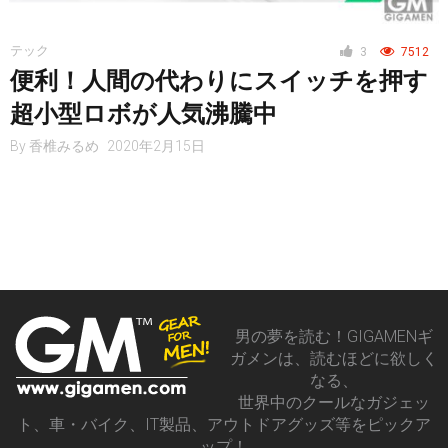
レジャー
テック
3
7512
便利！人間の代わりにスイッチを押す
ヘルス・健康
超小型ロボが人気沸騰中
By
香椎みるめ
2020年2月15日
スタイル
仮想通貨
男の夢を読む！GIGAMENギ
ガメンは、読むほどに欲しく
スマートフォン
なる、
世界中のクールなガジェッ
ト、車・バイク、IT製品、アウトドアグッズ等をピックア
ップ！