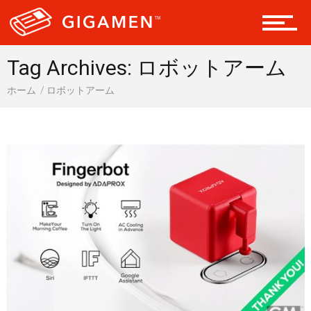
会員になる
Tag Archives: ロボットアーム
ホーム
ロボットアーム
ドライブ 車
ギア
テック