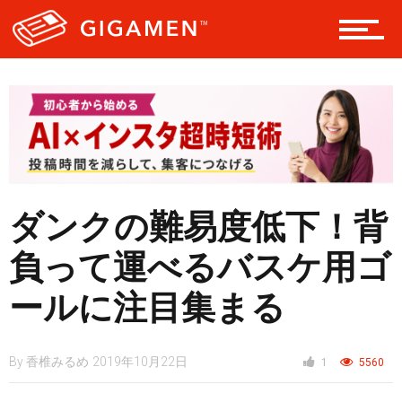
レジャー
ヘルス・健康
スタイル
ダンクの難易度低下！背
仮想通貨
負って運べるバスケ用ゴ
ールに注目集まる
スマートフォン
By
香椎みるめ
2019年10月22日
1
5560