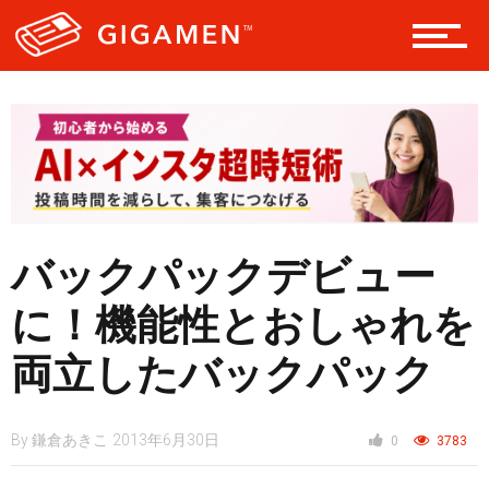
ギア
テック
レジャー
バックパックデビュー
ヘルス・健康
に！機能性とおしゃれを
両立したバックパック
スタイル
By
鎌倉あきこ
2013年6月30日
0
3783
仮想通貨