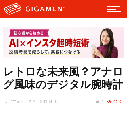
テック
レジャー
ヘルス・健康
レトロな未来風？アナロ
グ風味のデジタル腕時計
スタイル
By
ソフォクレス
2013年8月9日
0
6910
仮想通貨