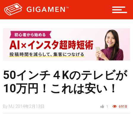
テック
レジャー
ヘルス・健康
50インチ４Kのテレビが
スタイル
10万円！これは安い！
By
MJ
2014年2月13日
1
6918
仮想通貨