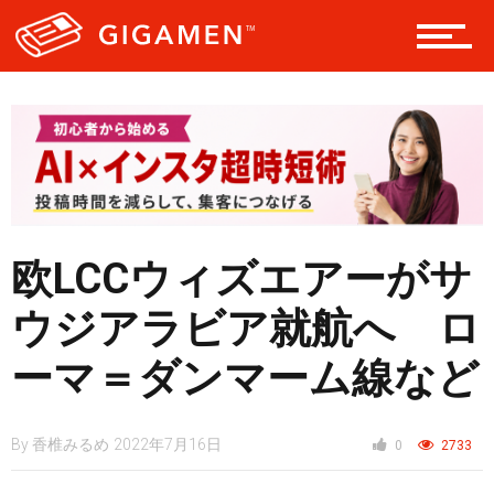
レジャー
ヘルス・健康
スタイル
欧LCCウィズエアーがサ
仮想通貨
ウジアラビア就航へ ロ
ーマ＝ダンマーム線など
スマートフォン
By
香椎みるめ
2022年7月16日
0
2733