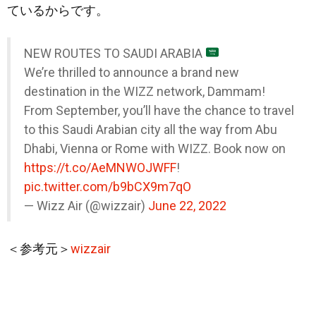
ているからです。
NEW ROUTES TO SAUDI ARABIA
We’re thrilled to announce a brand new
destination in the WIZZ network, Dammam!
From September, you’ll have the chance to travel
to this Saudi Arabian city all the way from Abu
Dhabi, Vienna or Rome with WIZZ. Book now on
https://t.co/AeMNWOJWFF
!
pic.twitter.com/b9bCX9m7qO
— Wizz Air (@wizzair)
June 22, 2022
＜参考元＞
wizzair