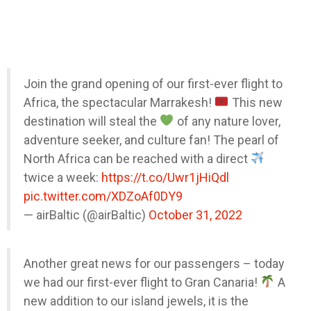
Join the grand opening of our first-ever flight to
Africa, the spectacular Marrakesh!
This new
destination will steal the
of any nature lover,
adventure seeker, and culture fan! The pearl of
North Africa can be reached with a direct
twice a week:
https://t.co/Uwr1jHiQdl
pic.twitter.com/XDZoAf0DY9
— airBaltic (@airBaltic)
October 31, 2022
Another great news for our passengers – today
we had our first-ever flight to Gran Canaria!
A
new addition to our island jewels, it is the