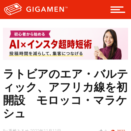
ヘルス・健康
スタイル
ラトビアのエア・バルテ
仮想通貨
ィック、アフリカ線を初
開設 モロッコ・マラケ
スマートフォン
シュ
ニュース