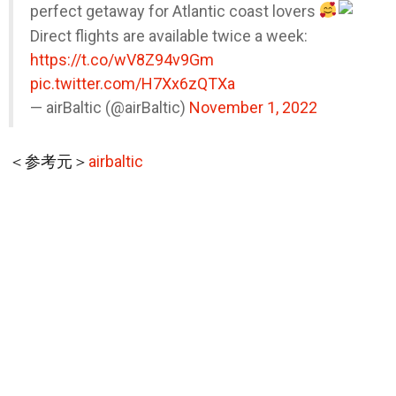
perfect getaway for Atlantic coast lovers
Direct flights are available twice a week:
https://t.co/wV8Z94v9Gm
pic.twitter.com/H7Xx6zQTXa
— airBaltic (@airBaltic)
November 1, 2022
＜参考元＞
airbaltic