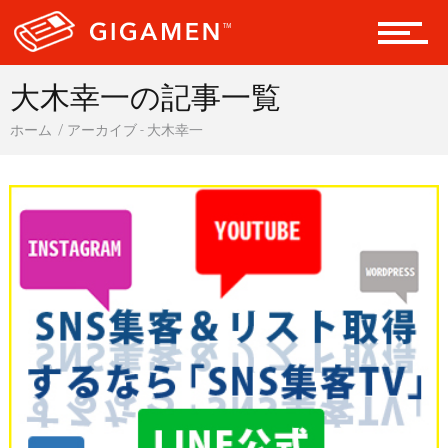
会員になる
大木幸一の記事一覧
ドライブ 車
ホーム
アーカイブ - 大木幸一
ギア
テック
レジャー