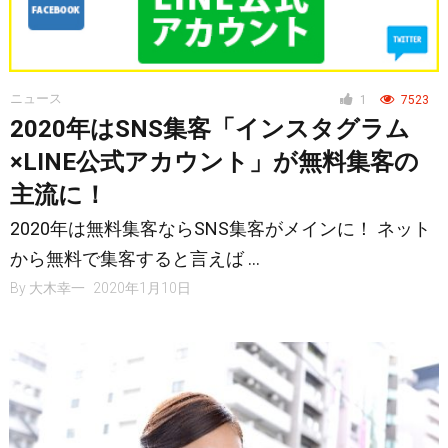
ヘルス・健康
ニュース
1
7523
2020年はSNS集客「インスタグラム
スタイル
×LINE公式アカウント」が無料集客の
主流に！
仮想通貨
2020年は無料集客ならSNS集客がメインに！ ネット
から無料で集客すると言えば …
By
大木幸一
2020年1月10日
スマートフォン
ニュース