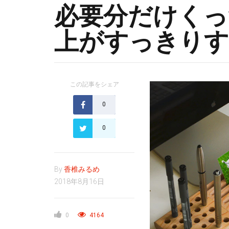
必要分だけくっ
上がすっきりす
この記事をシェア
0
0
By
香椎みるめ
2018年8月16日
0
4164