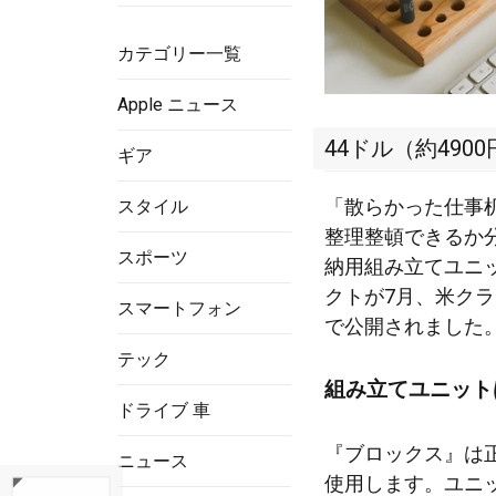
カテゴリー一覧
Apple ニュース
44ドル（約490
ギア
「散らかった仕事
スタイル
整理整頓できるか
スポーツ
納用組み立てユニッ
クトが7月、米ク
スマートフォン
で公開されました
テック
組み立てユニット
ドライブ 車
『ブロックス』は
ニュース
使用します。ユニ