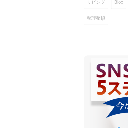
リビング
Blox
整理整頓