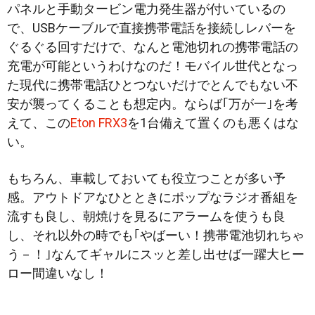
パネルと手動タービン電力発生器が付いているの
で、USBケーブルで直接携帯電話を接続しレバーを
ぐるぐる回すだけで、なんと電池切れの携帯電話の
充電が可能というわけなのだ！モバイル世代となっ
た現代に携帯電話ひとつないだけでとんでもない不
安が襲ってくることも想定内。ならば｢万が一｣を考
えて、この
Eton FRX3
を1台備えて置くのも悪くはな
い。
もちろん、車載しておいても役立つことが多い予
感。アウトドアなひとときにポップなラジオ番組を
流すも良し、朝焼けを見るにアラームを使うも良
し、それ以外の時でも｢やばーい！携帯電池切れちゃ
う－！｣なんてギャルにスッと差し出せば一躍大ヒー
ロー間違いなし！