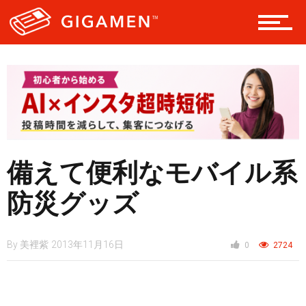
テック
レジャー
備えて便利なモバイル系
ヘルス・健康
防災グッズ
スタイル
By
美裡紫
2013年11月16日
0
2724
仮想通貨