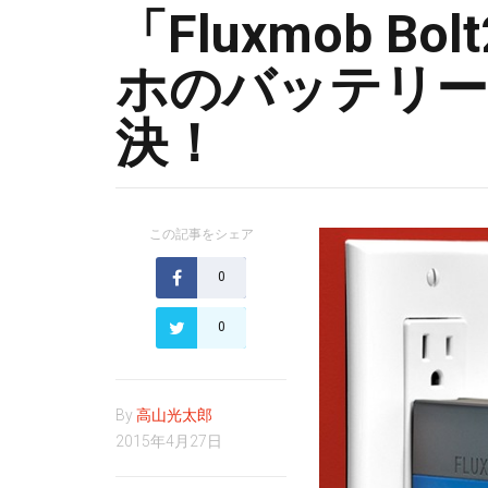
「Fluxmob B
ホのバッテリー
決！
この記事をシェア
0
0
By
高山光太郎
2015年4月27日