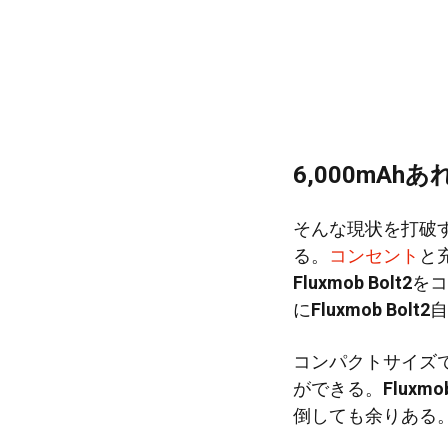
6,000mA
そんな現状を打破
る。
コンセント
と
Fluxmob Bolt2
をコ
に
Fluxmob Bolt2
自
コンパクトサイズ
ができる。
Fluxmob
倒しても余りある