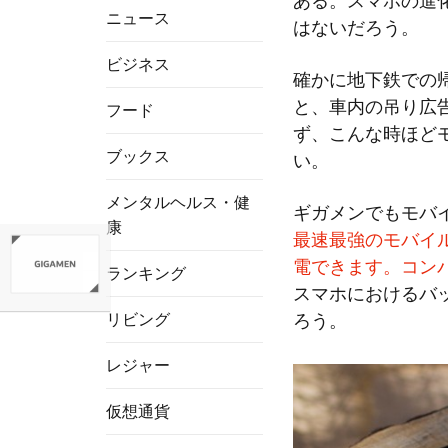
ある。スマホの進
ニュース
はないだろう。
ビジネス
確かに地下鉄での
と、車内の吊り広
フード
ず、こんな時ほど
ブックス
い。
メンタルヘルス・健
ギガメンでもモバ
康
最速最強のモバイル
電できます。コンパク
ランキング
スマホにおけるバ
リビング
ろう。
レジャー
仮想通貨