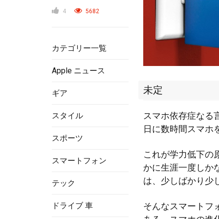
4
5682
カテゴリー一覧
Apple ニュース
未定
ギア
スマホ依存症なる
スタイル
日に数時間スマホ
スポーツ
これが学力低下の
スマートフォン
かに生涯一度しか
は、少しばかり少
テック
ドライブ 車
そんなスマートフ