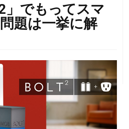
olt2」でもってスマ
問題は一挙に解