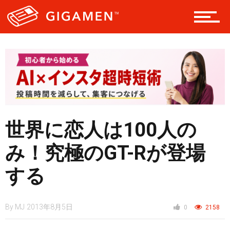
テック
レジャー
世界に恋人は100人の
ヘルス・健康
み！究極のGT-Rが登場
する
スタイル
By
MJ
2013年8月5日
0
2158
仮想通貨