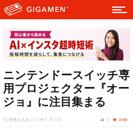
ヘルス・健康
スタイル
ニンテンドースイッチ専
仮想通貨
用プロジェクター『オー
ジョ』に注目集まる
スマートフォン
By
香椎みるめ
2017年11月20日
0
3398
ニュース