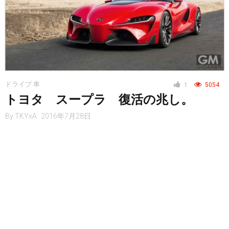
ドライブ 車
1
5054
トヨタ スープラ 復活の兆し。
By
TKYxA
2016年7月28日