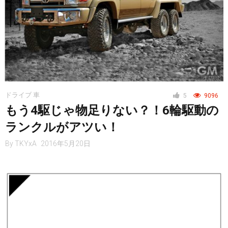
ドライブ 車
5
9096
もう4駆じゃ物足りない？！6輪駆動の
ランクルがアツい！
By
TKYxA
2016年5月20日