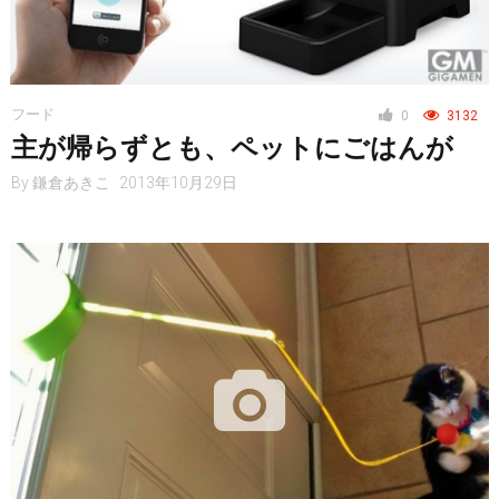
フード
0
3132
主が帰らずとも、ペットにごはんが
By
鎌倉あきこ
2013年10月29日