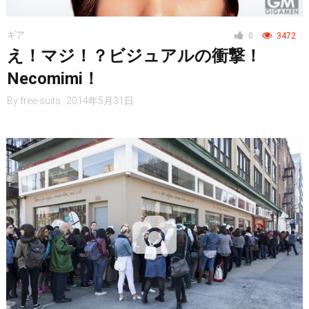
ニュース
ギア
0
3472
え！マジ！？ビジュアルの衝撃！
Necomimi！
By
free-suits
2014年5月31日