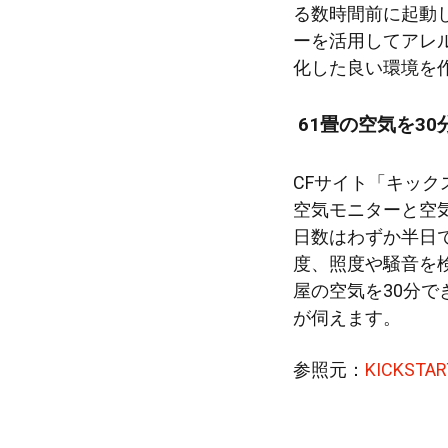
る数時間前に起動
ーを活用してアレ
化した良い環境を
61畳の空気を3
CFサイト「キックス
空気モニターと空
日数はわずか半日でし
度、照度や騒音を
屋の空気を30分
が伺えます。
参照元：
KICKSTAR