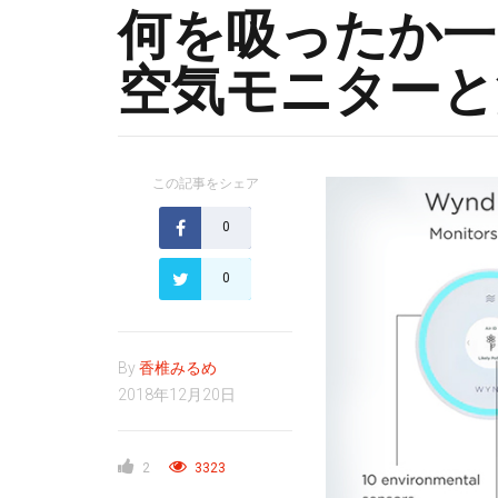
何を吸ったか一
空気モニターと
この記事をシェア
0
0
By
香椎みるめ
2018年12月20日
2
3323