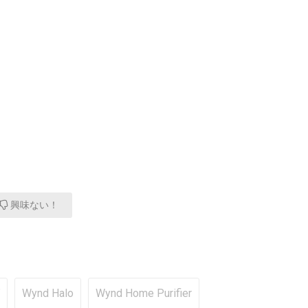
興味ない！
Wynd Halo
Wynd Home Purifier