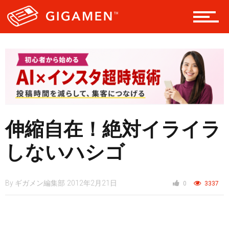
レジャー
ヘルス・健康
スタイル
伸縮自在！絶対イライラ
しないハシゴ
仮想通貨
By
ギガメン編集部
2012年2月21日
0
3337
スマートフォン