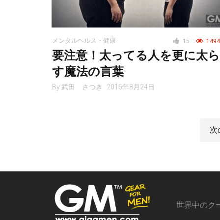
メンタルヘルス・健康
15
1494
要注意！太ってる人を更に太ら
す魔法の言葉
By
武田 さつき
2015年8月24日
次
世界中のク