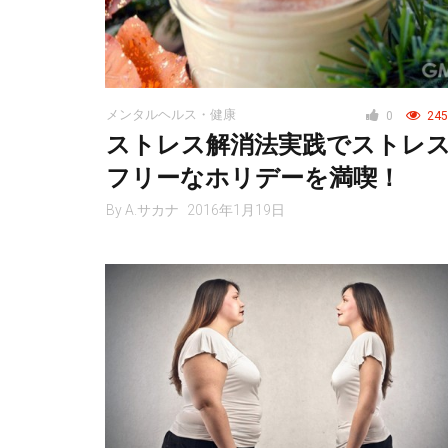
メンタルヘルス・健康
0
245
ストレス解消法実践でストレ
フリーなホリデーを満喫！
By
A.サカナ
2016年1月19日