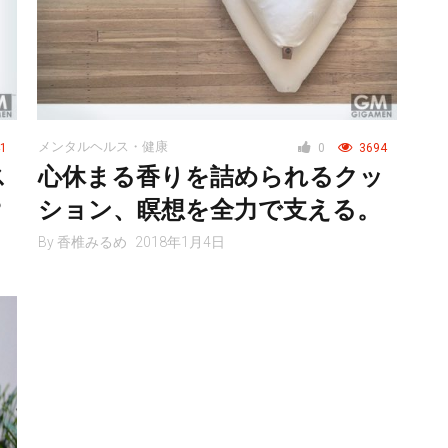
メンタルヘルス・健康
1
0
3694
ス
心休まる香りを詰められるクッ
？
ション、瞑想を全力で支える。
By
香椎みるめ
2018年1月4日