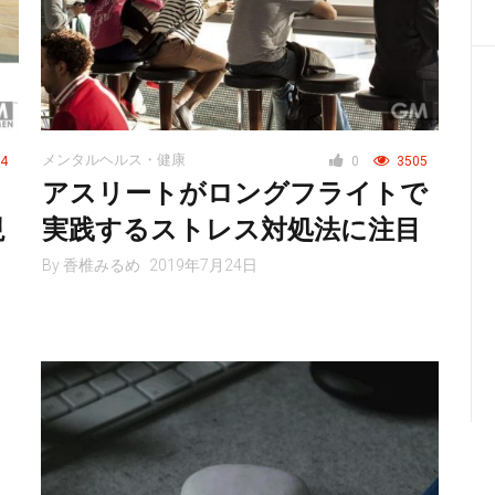
メンタルヘルス・健康
4
0
3505
・
アスリートがロングフライトで
現
実践するストレス対処法に注目
By
香椎みるめ
2019年7月24日