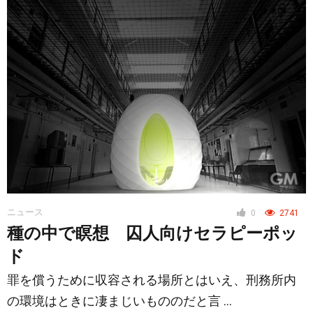
ニュース
0
2741
種の中で瞑想 囚人向けセラピーポッ
ド
罪を償うために収容される場所とはいえ、刑務所内
の環境はときに凄まじいもののだと言 …