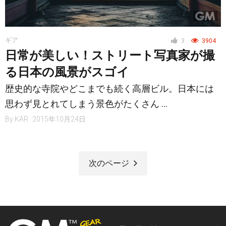
ギア
3
3904
日常が美しい！ストリート写真家が撮
る日本の風景がスゴイ
歴史的な寺院やどこまでも続く高層ビル。日本には
思わず見とれてしまう景色がたくさん …
By
KAR
2015年10月24日
次のページ