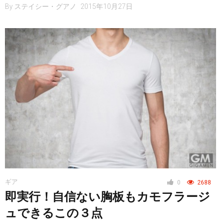
By
ステイシー・グアノ
2015年10月27日
ギア
0
2688
即実行！自信ない胸板もカモフラージ
ュできるこの３点